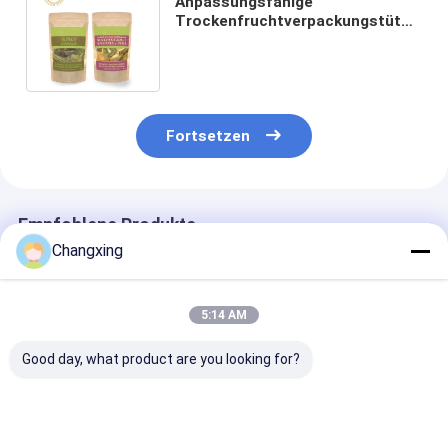
Anpassungsfähige
Trockenfruchtverpackungstüten
Kraftpapier für Lebensmittel mit
Reißverschluss
Fortsetzen
Empfohlene Produkte
Changxing
5:14 AM
Good day, what product are you looking for?
Kundenspezifische
Besonderes Drucken
Nahrungsmitte
Nussverpackungsbeutel
wieder
Plastik-