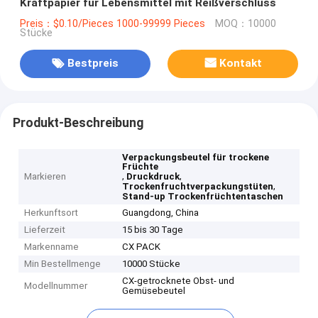
Kraftpapier für Lebensmittel mit Reißverschluss
Preis：$0.10/Pieces 1000-99999 Pieces
MOQ：10000
Stücke
Bestpreis
Kontakt
Produkt-Beschreibung
Verpackungsbeutel für trockene
Früchte
,
,
Markieren
Druckdruck
,
Trockenfruchtverpackungstüten
Stand-up Trockenfrüchtentaschen
Herkunftsort
Guangdong, China
Lieferzeit
15 bis 30 Tage
Markenname
CX PACK
Min Bestellmenge
10000 Stücke
CX-getrocknete Obst- und
Modellnummer
Gemüsebeutel