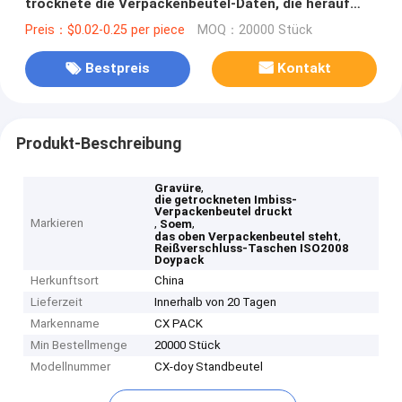
trocknete die Verpackenbeutel-Daten, die herauf
Ergänzungs-Tasche stehen
Preis：$0.02-0.25 per piece
MOQ：20000 Stück
Bestpreis
Kontakt
Produkt-Beschreibung
,
Gravüre
die getrockneten Imbiss-
Verpackenbeutel druckt
Markieren
,
,
Soem
,
das oben Verpackenbeutel steht
Reißverschluss-Taschen ISO2008
Doypack
Herkunftsort
China
Lieferzeit
Innerhalb von 20 Tagen
Markenname
CX PACK
Min Bestellmenge
20000 Stück
Modellnummer
CX-doy Standbeutel