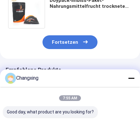
Doypack-Imbiss-Paket-
Nahrungsmittelfrucht trocknete
die Verpackenbeutel-Daten, die
herauf Ergänzungs-Tasche stehen
Fortsetzen
Empfohlene Produkte
Changxing
7:55 AM
Good day, what product are you looking for?
Kundenspezifische
Besonderes Drucken
Nahrungsmitte
Nussverpackungsbeutel
wieder
Plastik-