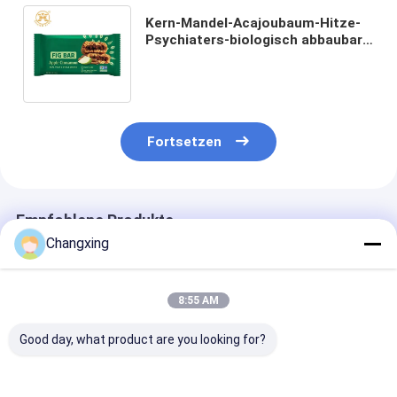
Kern-Mandel-Acajoubaum-Hitze-
Psychiaters-biologisch abbaubare
Plastikverpackungsfolie-Rolle für
das Verpacken
Fortsetzen
Empfohlene Produkte
Changxing
8:55 AM
Good day, what product are you looking for?
Bedruckte
Reisverpackungsfilm
Automatische