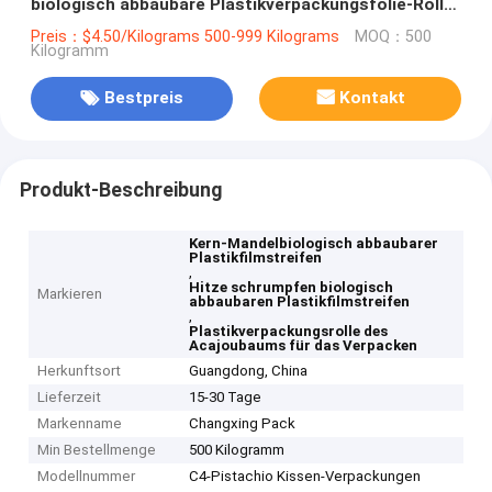
biologisch abbaubare Plastikverpackungsfolie-Rolle
für das Verpacken
Preis：$4.50/Kilograms 500-999 Kilograms
MOQ：500
Kilogramm
Bestpreis
Kontakt
Produkt-Beschreibung
Kern-Mandelbiologisch abbaubarer
Plastikfilmstreifen
,
Hitze schrumpfen biologisch
Markieren
abbaubaren Plastikfilmstreifen
,
Plastikverpackungsrolle des
Acajoubaums für das Verpacken
Herkunftsort
Guangdong, China
Lieferzeit
15-30 Tage
Markenname
Changxing Pack
Min Bestellmenge
500 Kilogramm
Modellnummer
C4-Pistachio Kissen-Verpackungen