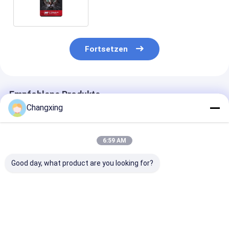
15kg 20kg
Fortsetzen
Empfohlene Produkte
Changxing
6:59 AM
Good day, what product are you looking for?
Speziell gedruckte
Custom Logo
Custom Plasti
Folie Mylar
gedruckt Kunststoff
Ziplock Pet Fo
Hochwertige
Reißverschluss
Moisture-Proo
Verpackung für
Haustierfutterbeutel
Packaging Bag
Haustierfutter
Feuchtigkeitsdichte
Dog Cat Food
Bestpreis
Bestpreis
Bestprei