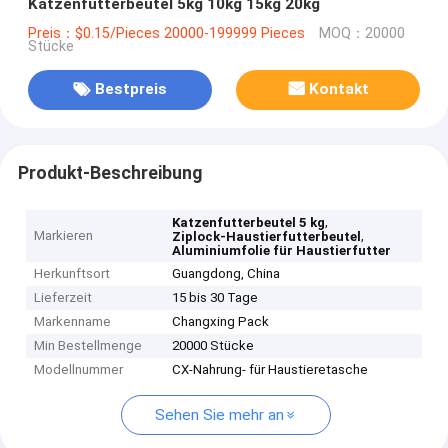
Katzenfutterbeutel 5kg 10kg 15kg 20kg
Preis：$0.15/Pieces 20000-199999 Pieces
MOQ：20000
Stücke
Bestpreis
Kontakt
Produkt-Beschreibung
,
Katzenfutterbeutel 5 kg
Markieren
,
Ziplock-Haustierfutterbeutel
Aluminiumfolie für Haustierfutter
Herkunftsort
Guangdong, China
Lieferzeit
15 bis 30 Tage
Markenname
Changxing Pack
Min Bestellmenge
20000 Stücke
Modellnummer
CX-Nahrung- für Haustieretasche
Sehen Sie mehr an