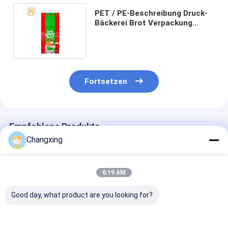
PET / PE-Beschreibung Druck-
Bäckerei Brot Verpackung
Fettdichte Plastiktüten mit
Logo
Fortsetzen
Empfohlene Produkte
Changxing
6:19 AM
Good day, what product are you looking for?
Tiefdruck VMPET
OEM-Logo 250g
Custom Printe