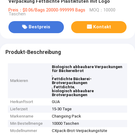
Verpackung Fettdichte Plastiktüten mit Logo
Preis：$0.06/Bags 20000-999999 Bags
MOQ：10000
Taschen
Bestpreis
Kontakt
Produkt-Beschreibung
Biologisch abbaubare Verpackungen
für Bäckereibrot
,
Fettdichte Bäckerei-
Markieren
Brotverpackungen
,
,
Fettdichte
biologisch abbaubare
Brotverpackungen
Herkunftsort
GUA
Lieferzeit
15-30 Tage
Markenname
Changxing Pack
Min Bestellmenge
10000 Taschen
Modellnummer
CXpack-Brot-Verpackungstüte