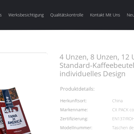
s
Werksbesichtigung
Qualitätskontrolle
Kontakt Mit Uns
Neu
4 Unzen, 8 Unzen, 12 Unzen, 16 Unzen Standard-Kaffeebeutelverpackun
4 Unzen, 8 Unzen, 12
Standard-Kaffeebeute
individuelles Design
Produktdetails:
Herkunftsort:
China
Markenname:
CX PACK cof
Zertifizierung:
EN137/ROH
Modellnummer:
Taschen de