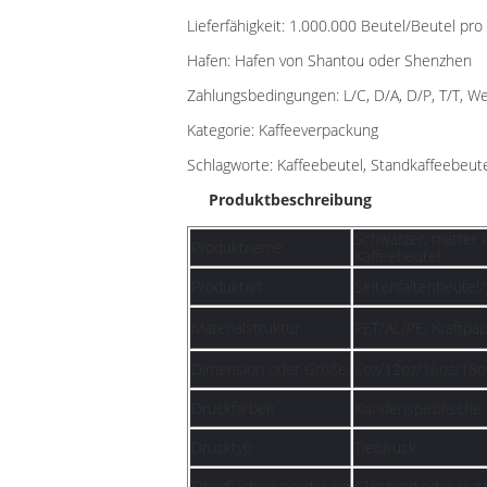
Lieferfähigkeit: 1.000.000 Beutel/Beutel pr
Hafen: Hafen von Shantou oder Shenzhen
Zahlungsbedingungen: L/C, D/A, D/P, T/T, W
Kategorie: Kaffeeverpackung
Schlagworte: Kaffeebeutel, Standkaffeebeute
Produktbeschreibung
Schwarzer, matter 
Produktname
Kaffeebeutel
Produktart
Seitenfaltenbeutel
Materialstruktur
PET/AL/PE, Kraftpa
Dimension oder Größe
6oz/12oz/16oz/18o
Druckfarben
Kundenspezifische
Drucktyp
Tiefdruck
Oberflächenveredelung
Glänzend oder mat