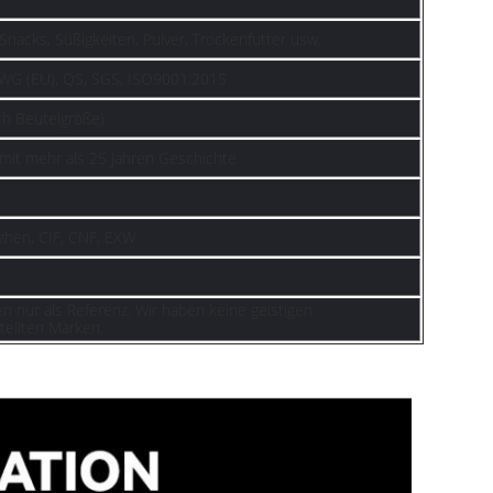
 Snacks, Süßigkeiten, Pulver, Trockenfutter usw.
EWG (EU), QS, SGS, ISO9001:2015
ch Beutelgröße)
 mit mehr als 25 Jahren Geschichte
hen, CIF, CNF, EXW
en nur als Referenz. Wir haben keine geistigen
ellten Marken.