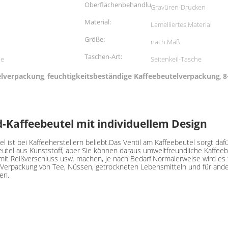
Oberflächenbehandlung:
Gravüren-Drucken
Material:
Lamelliertes Material
Größe:
nach Maß
Taschen-Art:
be
Seitenkeil-Tasche
elverpackung
feuchtigkeitsbeständige Kaffeebeutelverpackung
8
,
,
d-Kaffeebeutel mit individuellem Design
ist bei Kaffeeherstellern beliebt.Das Ventil am Kaffeebeutel sorgt daf
tel aus Kunststoff, aber Sie können daraus umweltfreundliche Kaffeebe
l mit Reißverschluss usw. machen, je nach Bedarf.Normalerweise wird es
e Verpackung von Tee, Nüssen, getrockneten Lebensmitteln und für an
en.