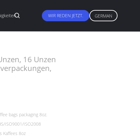
igkeiten
WIR REDEN JETZT.
GERMAN
gen, individuelles Design
 Unzen, 16 Unzen
lverpackungen,
fee bags packaging 8oz.
S/ISO9001/ISO2008
s Kaffees 8oz