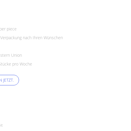
per piece
le Verpackung nach Ihren Wünschen
estern Union
Stücke pro Woche
 JETZT.
it