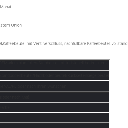
o Monat
estern Union
l,
Kaffeebeutel mit Ventilverschluss, nachfüllbare Kaffeebeutel, vollstän
OEM-Aluminiumfolien-Stehbeutel mit individuell bedrucktem
/Standbodenbeutel/Flachbodenbeutel/Rückseitensiegelbeutel
pier/AL/PE oder nach Ihren Wünschen
z oder nach Maß
 Farbe
t