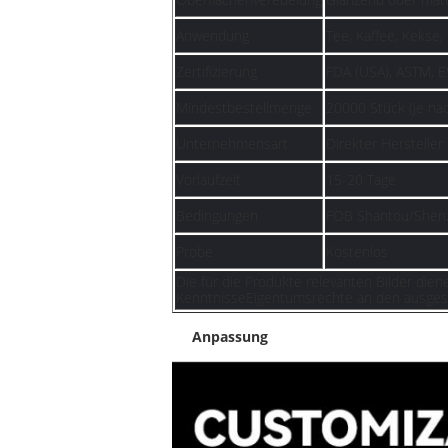
Anwendung
Tee, Kaffee, Kekse,
Zertifizierung
FDA (USA), ASTM, 
Mindestbestellmenge
20000 Stück (je na
Unternehmensart
Direkter Hersteller
Vorlaufzeit
15-20 Tage
Bedingungen
FOB Shantou/Shenz
Probe
Kostenlos
Die für die Produkte relevanten Bilder dien
Kenntnisse
Eigentumsrechte an den ausgest
Anpassung