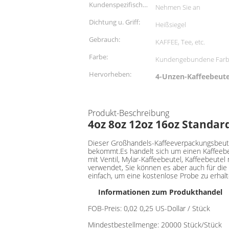
Kundenspezifischer
Nehmen Sie an
Auftrag:
Dichtung u. Griff:
Heißsiegel
Gebrauch:
KAFFEE, Tee, etc.
Farbe:
Kundengebundene Far
Hervorheben:
4-Unzen-Kaffeebeut
Produkt-Beschreibung
4oz 8oz 12oz 16oz Standar
Dieser Großhandels-Kaffeeverpackungsbeutel 
bekommt.Es handelt sich um einen Kaffeebeu
mit Ventil, Mylar-Kaffeebeutel, Kaffeebeute
verwendet, Sie können es aber auch für di
einfach, um eine kostenlose Probe zu erhalt
Informationen zum Produkthandel
FOB-Preis: 0,02 0,25 US-Dollar / Stück
Mindestbestellmenge: 20000 Stück/Stück