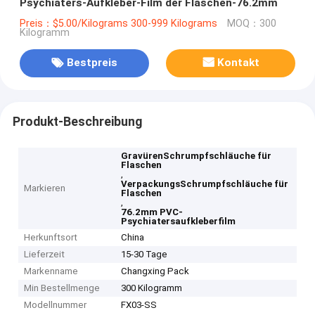
Psychiaters-Aufkleber-Film der Flaschen-76.2mm
Preis：$5.00/Kilograms 300-999 Kilograms
MOQ：300
Kilogramm
Bestpreis
Kontakt
Produkt-Beschreibung
GravürenSchrumpfschläuche für
Flaschen
,
VerpackungsSchrumpfschläuche für
Markieren
Flaschen
,
76.2mm PVC-
Psychiatersaufkleberfilm
Herkunftsort
China
Lieferzeit
15-30 Tage
Markenname
Changxing Pack
Min Bestellmenge
300 Kilogramm
Modellnummer
FX03-SS