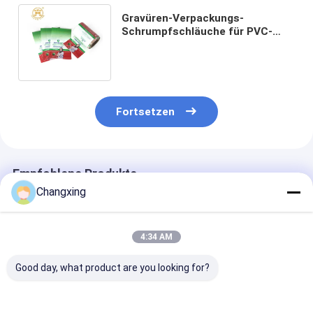
Gravüren-Verpackungs-
Schrumpfschläuche für PVC-
Psychiaters-Aufkleber-Film der
Flaschen-76.2mm
Fortsetzen
Empfohlene Produkte
Changxing
4:34 AM
Good day, what product are you looking for?
LDPE-PVC-
Wärmesiegel
Die Nahrung, d