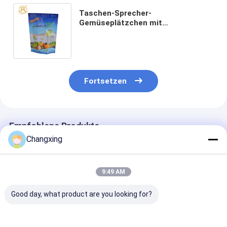
Taschen-Sprecher-
Gemüseplätzchen mit
Reißverschluss Sugar Packaging
Pouch 250g 8oz
wiederversiegelbares verpackendes
Fortsetzen
Empfohlene Produkte
Changxing
9:49 AM
Good day, what product are you looking for?
Kundenspezifischer
LDPE-
OEM-Kleine Pla