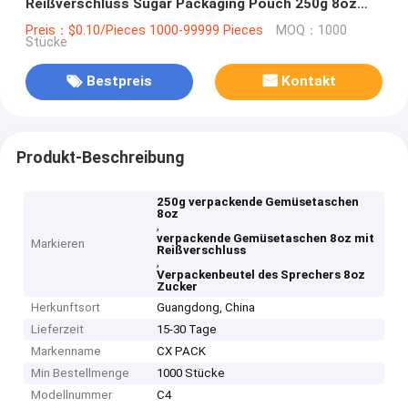
Reißverschluss Sugar Packaging Pouch 250g 8oz
wiederversiegelbares verpackendes
Preis：$0.10/Pieces 1000-99999 Pieces
MOQ：1000
Stücke
Bestpreis
Kontakt
Produkt-Beschreibung
250g verpackende Gemüsetaschen
8oz
,
verpackende Gemüsetaschen 8oz mit
Markieren
Reißverschluss
,
Verpackenbeutel des Sprechers 8oz
Zucker
Herkunftsort
Guangdong, China
Lieferzeit
15-30 Tage
Markenname
CX PACK
Min Bestellmenge
1000 Stücke
Modellnummer
C4