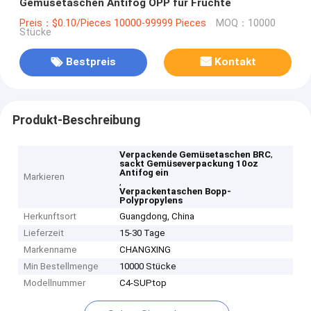
Gemüsetaschen Antifog OPP für Früchte
Preis：$0.10/Pieces 10000-99999 Pieces
MOQ：10000
Stücke
Bestpreis
Kontakt
Produkt-Beschreibung
,
Verpackende Gemüsetaschen BRC
sackt Gemüseverpackung 10oz
Antifog ein
Markieren
,
Verpackentaschen Bopp-
Polypropylens
Herkunftsort
Guangdong, China
Lieferzeit
15-30 Tage
Markenname
CHANGXING
Min Bestellmenge
10000 Stücke
Modellnummer
C4-SUPtop