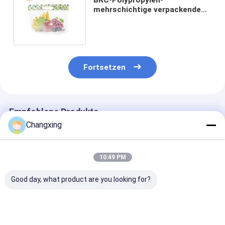
mehrschichtige verpackende
Gemüsetaschen Antifog OPP
für Früchte
Fortsetzen
Empfohlene Produkte
Changxing
10:49 PM
Good day, what product are you looking for?
Kundenspezifischer
LDPE-
OEM-Kleine Pla
Druck von
Kunststoffbeutel für
Tüten für