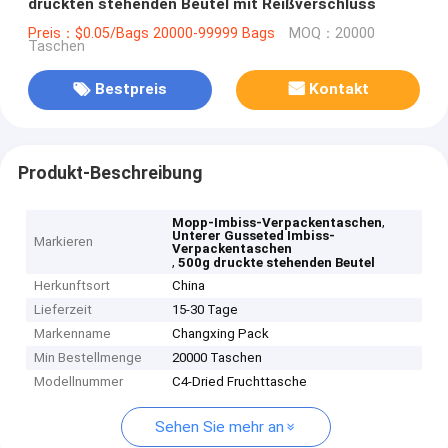
druckten stehenden Beutel mit Reißverschluss
Preis：$0.05/Bags 20000-99999 Bags
MOQ：20000
Taschen
Bestpreis
Kontakt
Produkt-Beschreibung
,
Mopp-Imbiss-Verpackentaschen
Unterer Gusseted Imbiss-
Markieren
Verpackentaschen
,
500g druckte stehenden Beutel
Herkunftsort
China
Lieferzeit
15-30 Tage
Markenname
Changxing Pack
Min Bestellmenge
20000 Taschen
Modellnummer
C4-Dried Fruchttasche
Sehen Sie mehr an