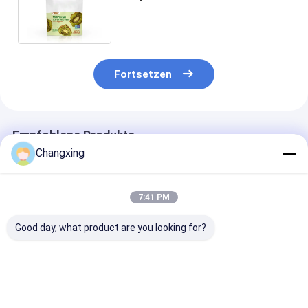
druckten stehenden Beutel mit
Reißverschluss
Fortsetzen
Empfohlene Produkte
Changxing
7:41 PM
Good day, what product are you looking for?
Custom Aluminium
Gewerbliche
Holographisch
250g 500g
Verpackungsbeutel
Ziplock-
Reißverschluss
für Süßigkeiten
Snackverpack
Tasche Stehen Sie