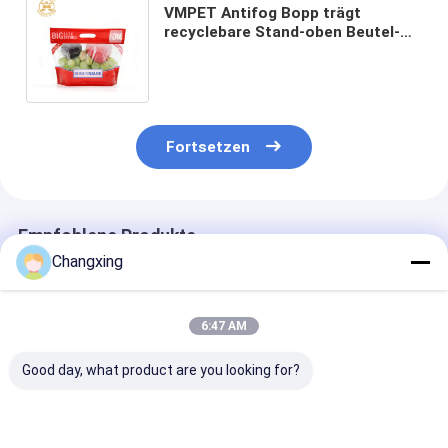
VMPET Antifog Bopp trägt
recyclebare Stand-oben Beutel-
wiederversiegelbare transparente
Plastiktasche Früchte
Fortsetzen
Empfohlene Produkte
Changxing
6:47 AM
Good day, what product are you looking for?
Kundenspezifischer
LDPE-
OEM-Kleine Pla
Druck von
Kunststoffbeutel für
Tüten für