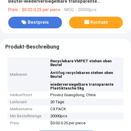
Beutel-wiederversiegelbare transparente
Plastiktasche Früchte
Preis：$0.02-0.25 per piece
MOQ：20000pcs
Bestpreis
Kontakt
Produkt-Beschreibung
Recyclebare VMPET stehen oben
Beutel
,
Antifog recyclebares stehen oben
Markieren
Beutel
,
wiederversiegelbare transparente
Plastiktasche 5kg
Herkunftsort
Provinz Guangdong, China
Lieferzeit
20 Tage
Markenname
CX PACK
Min Bestellmenge
20000pcs
Preis
$0.02-0.25 per piece