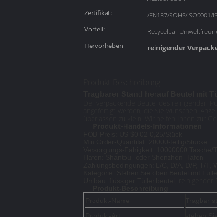
Zertifikat:
/EN137/ROHS/ISO9001/I
Vorteil:
Recycelbar Umweltfreund
Hervorheben:
reinigender Verpack
Produkt-Beschreibung
Tragbarer Stand herauf Beutel mit Tü
Der verpackende Beutel des reinigenden Pul
angefertigt werden, die Sie wünschen. Anzei
überlassen zu klein. Wir helfen Ihnen zur G
Produkt-Handels-Informationen
FOB-Preis: US $0,02 0,25/Stück
Min.Order-Quantität: 20000-teilig/Stücke
Versorgungs-Fähigkeit: 10000000 Tasche/
Hafen: Shantou- oder Shenzhen-Hafen
Zahlungsbedingungen: L/C, D/A, D/P, T/T, 
Kategorie: Stehen Sie oben Beutel mit Tülle
reinigender 
Umbau: flüssiger Tüllenbeutel,
Produkt-Beschreibung
Produkt-Name
Tragbar st
Produkt-Art
stehen Si