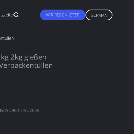
igkeiten
WIR REDEN JETZT.
GERMAN
entüllen
1kg 2kg gießen
 Verpackentüllen
S/ISO9001/ISO2008