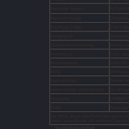
Materielle Struktur
PET/AL/PE
Maß oder Größe
250g/500g
Druck von Farben
0-10 Farb
Pringting-Art
Gravüren
Oberflächenveredelung
Shinny od
Anwendung
Soße, Getr
Bescheinigung
FDA (US)
MOQ
20000pcs 
Geschäfts-Art
Direkter H
Vorbereitungs- und Anlaufzeit
15-20 Tag
Ausdrücke
UHRKETTE
Probe
Kostenlos
Die Bilder, die zu den Produkten relevant s
haben keine Rechte am geistigen Eigentu
Kundenbezogenheit