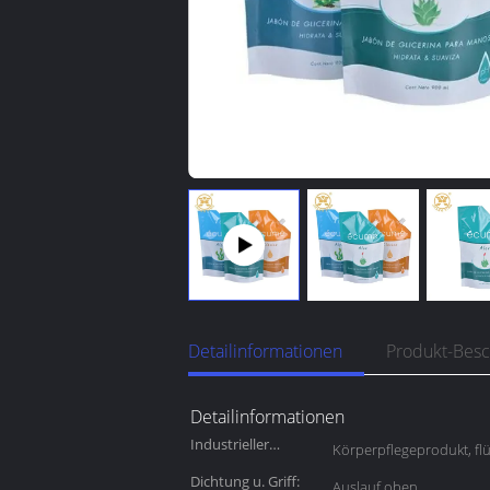
Detailinformationen
Produkt-Bes
Detailinformationen
Industrieller
Körperpflegeprodukt, flü
Gebrauch:
Dichtung u. Griff:
Auslauf oben