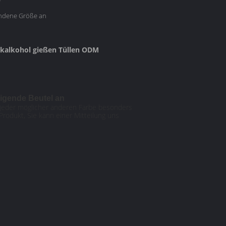
ndene Größe an
ikalkohol gießen Tüllen ODM
nigende Beutel an
n jeder möglicher anderen Farbe besonders
Produkt, Sie kann einer Mitteilung uns