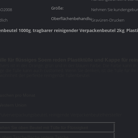
Größe:
SO2008
Nehmen Sie kundengebu
Oberflächenbehandlung:
lich
Gravüren-Drucken
enbeutel 1000g
tragbarer reinigender Verpackenbeutel 2kg
Plast
,
,
lle für flüssiges Soem reden Plastiktülle und Kappe für rei
vers ist in der Orange, grün und in der blauen Farbe. Die Farbe kann i
ge die Tülle kann auch customed. Wenn Sie denken, ist die Tülle für Ihr 
ewohnheit der perfekte reinigende Tüllenbeutel.
Taschen pro Monat
Western Union
Pulververpackungsbeutel, reinigende Verpackenbeutelhersteller
ehen Sie oben Beutel mit Tülle für Flüssigkeit
e oben Tasche/flache untere Tasche