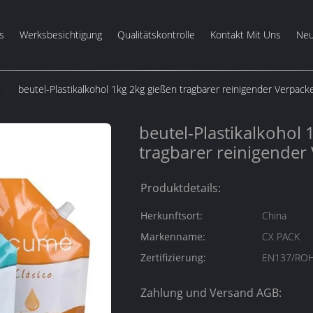
s
Werksbesichtigung
Qualitätskontrolle
Kontakt Mit Uns
Neu
beutel-Plastikalkohol 1kg 2kg gießen tragbarer reinigender Verpack
beutel-Plastikalkohol 
tragbarer reinigender
Produktdetails:
Herkunftsort:
China
Markenname:
CX PACK
Zertifizierung:
EN137/ROH
Zahlung und Versand AGB: