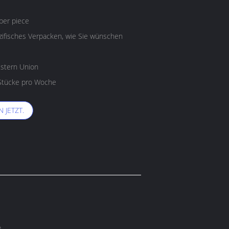
per piece
ifisches Verpacken, wie Sie wünschen
estern Union
Stücke pro Woche
 JETZT.
e