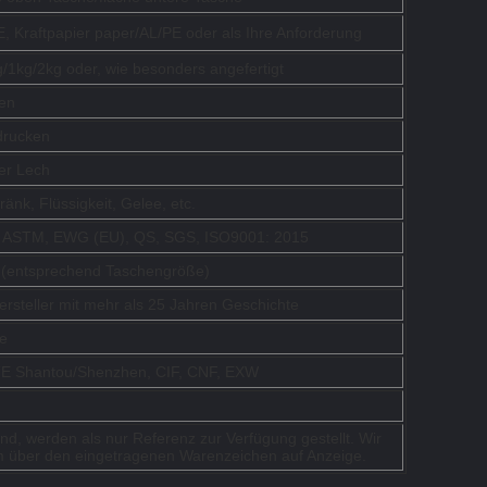
, Kraftpapier paper/AL/PE oder als Ihre Anforderung
/1kg/2kg oder, wie besonders angefertigt
en
drucken
er Lech
änk, Flüssigkeit, Gelee, etc.
, ASTM, EWG (EU), QS, SGS, ISO9001: 2015
(entsprechend Taschengröße)
ersteller mit mehr als 25 Jahren Geschichte
e
 Shantou/Shenzhen, CIF, CNF, EXW
ind, werden als nur Referenz zur Verfügung gestellt. Wir
m über den eingetragenen Warenzeichen auf Anzeige.