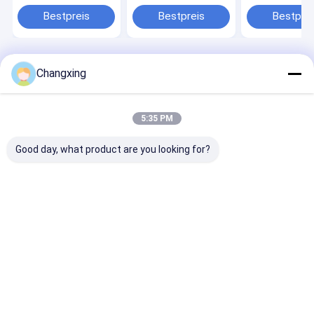
Kaffeepulver
Stehen
Reißverschlus
Verpackungstüte
Kaffeebohnen
Verpackungstü
Bestpreis
Bestpreis
Bestprei
Kunststoff-Protein-
Verpackungstüten
Ventil
Pulver-Tüte
Feuchtigkeitsdichte
Reißverschluss
Reißverschlussbeutel
Kaffeetaschen
Startseite
Desktop Site
Changxing
Sitemap
Datenschutzrichtlinie
Qualität
Kaffee-Verpackentaschen
China Fabrik.Copyright © 2026
Guangdong Changxing Printing Service Co., Ltd.. All Rights
5:35 PM
Reserved.
Good day, what product are you looking for?
Heim
Produkte
Über uns