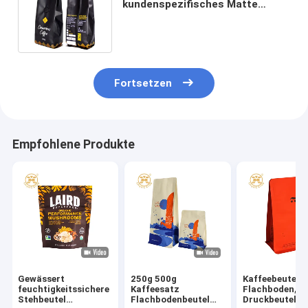
kundenspezifisches Matte
Coffee Packaging Quad Seal-
Taschen-eine
Fortsetzen
Empfohlene Produkte
Gewässert
250g 500g
Kaffeebeutel m
feuchtigkeitssichere
Kaffeesatz
Flachboden,
Stehbeutel
Flachbodenbeutel
Druckbeutel m