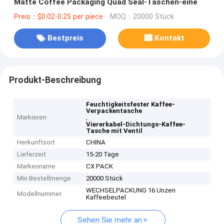
Matte Coffee Packaging Quad Seal-Taschen-eine
Preis：$0.02-0.25 per piece
MOQ：20000 Stück
Bestpreis
Kontakt
Produkt-Beschreibung
Feuchtigkeitsfester Kaffee-
Verpackentasche
Markieren
,
Viererkabel-Dichtungs-Kaffee-
Tasche mit Ventil
Herkunftsort
CHINA
Lieferzeit
15-20 Tage
Markenname
CX PACK
Min Bestellmenge
20000 Stück
WECHSELPACKUNG 16 Unzen
Modellnummer
Kaffeebeutel
Sehen Sie mehr an